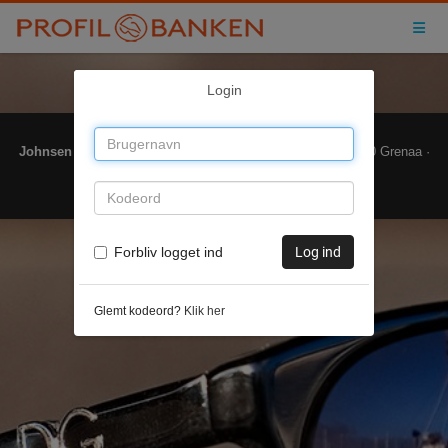
Toggl
Login
Johnsen Graphic Solutions A/S
· Bakkehegnet 3 · DK-8500 Grenaa ·
support@johnsen.dk
·
www.johnsen.dk
Forbliv logget ind
Log ind
Glemt kodeord?
Klik her